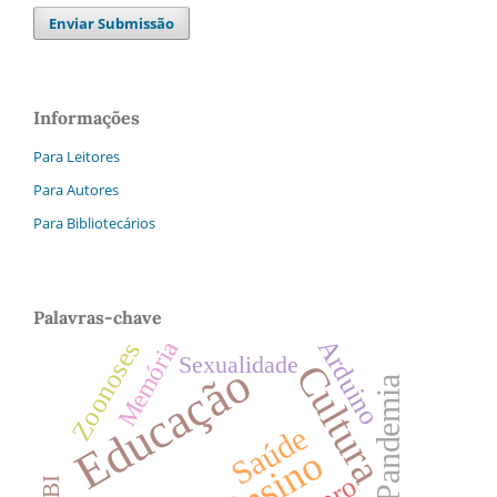
Enviar Submissão
Informações
Para Leitores
Para Autores
Para Bibliotecários
Palavras-chave
Arduino
Zoonoses
Memória
Sexualidade
Educação
Cultura
Pandemia
Saúde
Ensino