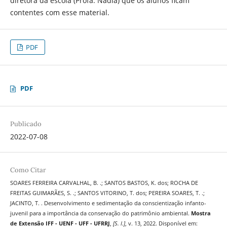
diretora da escola (Profa. Nádia) que os alunos ficam
contentes com esse material.
PDF
PDF
Publicado
2022-07-08
Como Citar
SOARES FERREIRA CARVALHAL, B. .; SANTOS BASTOS, K. dos; ROCHA DE
FREITAS GUIMARÃES, S. .; SANTOS VITORINO, T. dos; PEREIRA SOARES, T. .;
JACINTO, T. . Desenvolvimento e sedimentação da conscientização infanto-
juvenil para a importância da conservação do patrimônio ambiental.
Mostra
de Extensão IFF - UENF - UFF - UFRRJ
,
[S. l.]
, v. 13, 2022. Disponível em: