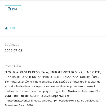
PDF
PDF
Publicado
2022-07-08
Como Citar
SILVA, G. A.; OLIVEIRA DE SOUZA, A.; LINHARES MOTA DA SILVA, L.; MELO REIS,
B. de; BARRETO AZEREDO, K.; PINTO DE BRITO, F.; SANTANA SIQUEIRA, Érica .
Bio-horta: extensão, ensino e pesquisa para gestão de hortas urbanas visando
a produção de alimentos seguros e sustentabilidade, promovendo atuação
profissional e apoio técnico ao pequeno agricultor.
Mostra de Extensão IFF -
UENF - UFF - UFRRJ
,
[S. l.]
, v. 13, 2022. Disponível em:
https://anais.eventos.iff.edu.br/index.php/mostradeextensao/article/view/827.
Acesso em: 7 ago. 2026.