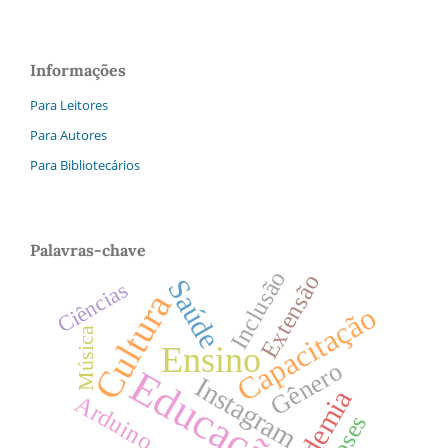
Informações
Para Leitores
Para Autores
Para Bibliotecários
Palavras-chave
Inclusão
Extensão
Saúde
Ciências
Cultura
Capacitação
Música
Ensino
Gênero
Educação
Instagram
Pandemia
Arduino