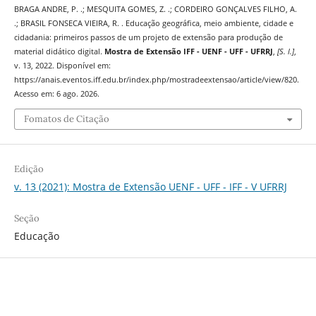
BRAGA ANDRE, P. .; MESQUITA GOMES, Z. .; CORDEIRO GONÇALVES FILHO, A.
.; BRASIL FONSECA VIEIRA, R. . Educação geográfica, meio ambiente, cidade e
cidadania: primeiros passos de um projeto de extensão para produção de
material didático digital.
Mostra de Extensão IFF - UENF - UFF - UFRRJ
,
[S. l.]
,
v. 13, 2022. Disponível em:
https://anais.eventos.iff.edu.br/index.php/mostradeextensao/article/view/820.
Acesso em: 6 ago. 2026.
Fomatos de Citação
Edição
v. 13 (2021): Mostra de Extensão UENF - UFF - IFF - V UFRRJ
Seção
Educação