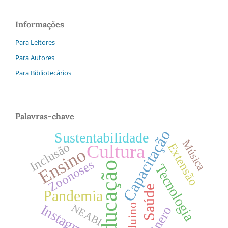
Informações
Para Leitores
Para Autores
Para Bibliotecários
Palavras-chave
Capacitação
Sustentabilidade
Música
Inclusão
Extensão
Cultura
Ensino
Zoonoses
Educação
Tecnologia
Saúde
Pandemia
Instagram
Arduino
NEABI
Gênero