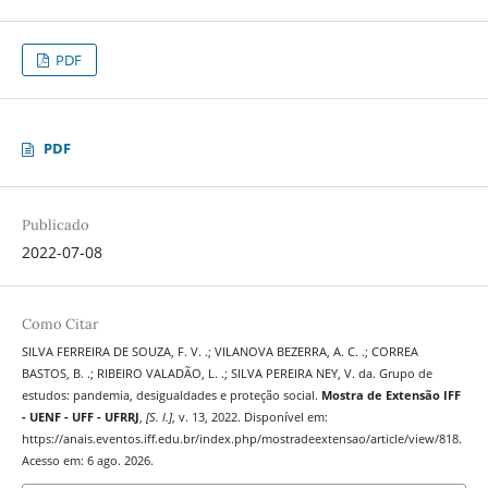
PDF
PDF
Publicado
2022-07-08
Como Citar
SILVA FERREIRA DE SOUZA, F. V. .; VILANOVA BEZERRA, A. C. .; CORREA
BASTOS, B. .; RIBEIRO VALADÃO, L. .; SILVA PEREIRA NEY, V. da. Grupo de
estudos: pandemia, desigualdades e proteção social.
Mostra de Extensão IFF
- UENF - UFF - UFRRJ
,
[S. l.]
, v. 13, 2022. Disponível em:
https://anais.eventos.iff.edu.br/index.php/mostradeextensao/article/view/818.
Acesso em: 6 ago. 2026.