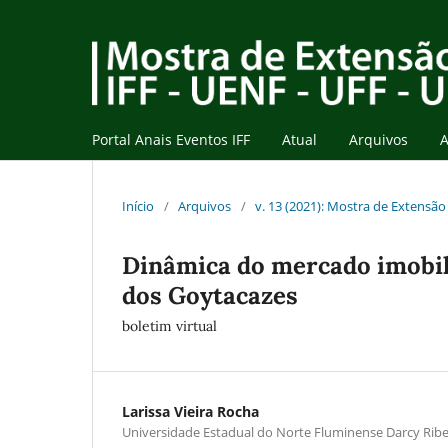
Portal Anais Eventos IFF
Atual
Arquivos
A
Início
/
Arquivos
/
v. 13 (2021): Mostra de Extensão 
Dinâmica do mercado imobil
dos Goytacazes
boletim virtual
Larissa Vieira Rocha
Universidade Estadual do Norte Fluminense Darcy Ribe