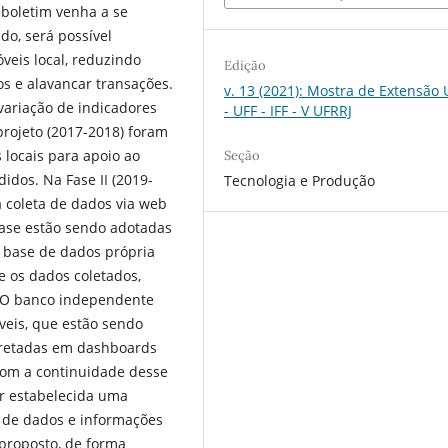
 boletim venha a se
o, será possível
veis local, reduzindo
Edição
os e alavancar transações.
v. 13 (2021): Mostra de Extensão
 variação de indicadores
- UFF - IFF - V UFRRJ
projeto (2017-2018) foram
 locais para apoio ao
Seção
idos. Na Fase II (2019-
Tecnologia e Produção
a coleta de dados via web
fase estão sendo adotadas
base de dados própria
e os dados coletados,
. O banco independente
veis, que estão sendo
rpretadas em dashboards
 com a continuidade desse
ser estabelecida uma
o de dados e informações
 proposto, de forma