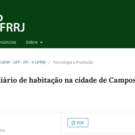
núncios
Sobre
UENF - UFF - IFF - V UFRRJ
/
Tecnologia e Produção
iário de habitação na cidade de Campo
PDF
iro