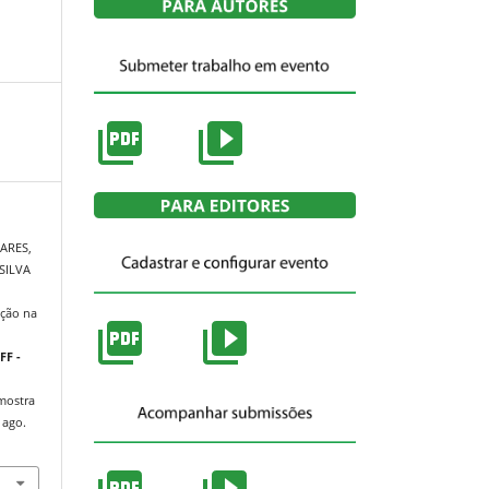
OARES,
 SILVA
ação na
m
FF -
/mostra
 ago.