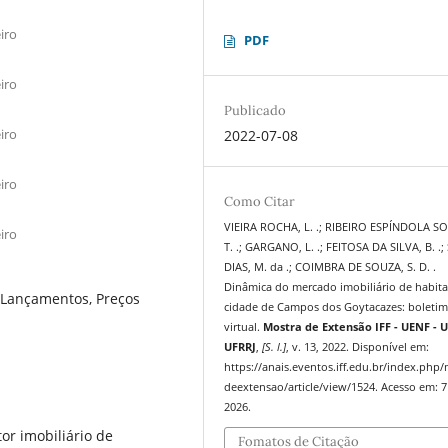
iro
PDF
iro
Publicado
iro
2022-07-08
iro
Como Citar
VIEIRA ROCHA, L. .; RIBEIRO ESPÍNDOLA S
iro
T. .; GARGANO, L. .; FEITOSA DA SILVA, B. .;
DIAS, M. da .; COIMBRA DE SOUZA, S. D. .
Dinâmica do mercado imobiliário de habit
, Lançamentos, Preços
cidade de Campos dos Goytacazes: boleti
virtual.
Mostra de Extensão IFF - UENF - U
UFRRJ
,
[S. l.]
, v. 13, 2022. Disponível em:
https://anais.eventos.iff.edu.br/index.php
deextensao/article/view/1524. Acesso em: 7
2026.
or imobiliário de
Fomatos de Citação