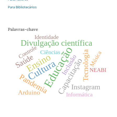
Para Bibliotecários
Palavras-chave
Identidade
Divulgação científica
Controle
Educação
Ciências
Tecnologia
Música
Ensino
Saúde
Inclusão
Capacitação
Cultura
NEABI
Pandemia
Instagram
Arduino
Informática