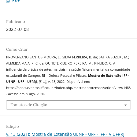
Publicado
2022-07-08
Como Citar
PROVENZANO SANTOS MOURA, L.; SILVA FERREIRA, B. da; SATIKA SUZUKI, M.;
ALMEIDA MAIA, P. C. de; QUITETE RIBEIRO PEREIRA, M.; PINUDO, C. A
influência da prática de artes marciais na saúde física e mental da comunidade
estudantil de Campos-RJ – Defesa Pessoal e Pilates.
Mostra de Extensão IFF -
UENF - UFF - UFRRJ
,
[S. l.]
, v. 13, 2022. Disponível em:
https://anais.eventos.iff.edu.br/index.php/mostradeextensao/article/view/1488
. Acesso em: 9 ago. 2026.
Fomatos de Citação
Edição
v. 13 (2021): Mostra de Extensão UENF - UFF - IFF - V UFRRJ