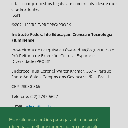
criar, com propósitos legais, até comerciais, desde que
citada a fonte.
ISSN:
©2021 IFF/REIT/PROPPG/PROEX
Instituto Federal de Educação, Ciência e Tecnologia
Fluminense
Pró-Reitoria de Pesquisa e Pós-Graduação (PROPPG) e
Pró-Reitoria de Extensão, Cultura, Esporte e
Diversidade (PROEX)
Endereço: Rua Coronel Walter Kramer, 357 – Parque
Santo Antônio – Campos dos Goytacazes/RJ – Brasil
CEP
:
28080-565
Telefone:
(22) 2737-5627
E-mail:
reitoria@iff.edu.br
Este site usa cookies para garantir que você
obtenha a melhor experiência em nosso site.