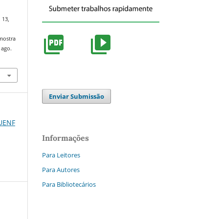
. 13,
/mostra
 ago.
Enviar Submissão
 UENF
Informações
Para Leitores
Para Autores
Para Bibliotecários