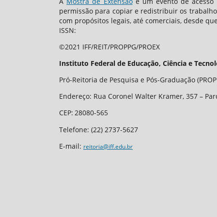
A
Mostra de Extensão
é um evento de acesso a
permissão para copiar e redistribuir os trabalh
com propósitos legais, até comerciais, desde que
ISSN:
©2021 IFF/REIT/PROPPG/PROEX
Instituto Federal de Educação, Ciência e Tecno
Pró-Reitoria de Pesquisa e Pós-Graduação (PROPP
Endereço: Rua Coronel Walter Kramer, 357 – Par
CEP
:
28080-565
Telefone:
(22) 2737-5627
E-mail:
reitoria@iff.edu.br