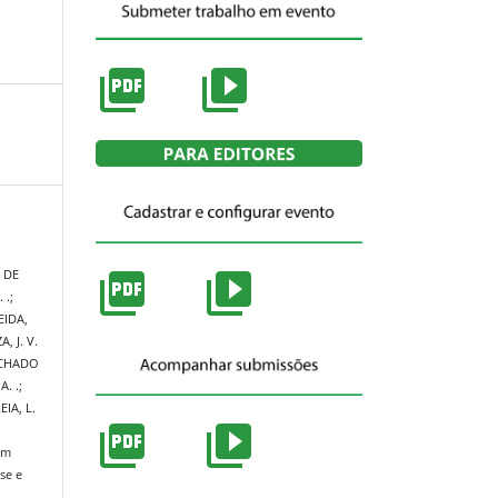
 DE
 .;
EIDA,
, J. V.
MACHADO
. .;
IA, L.
em
se e