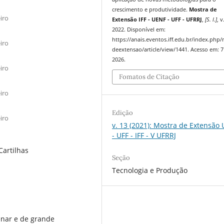
crescimento e produtividade.
Mostra de
iro
Extensão IFF - UENF - UFF - UFRRJ
,
[S. l.]
, v
2022. Disponível em:
https://anais.eventos.iff.edu.br/index.php
iro
deextensao/article/view/1441. Acesso em: 7
2026.
iro
Fomatos de Citação
iro
Edição
iro
v. 13 (2021): Mostra de Extensão
- UFF - IFF - V UFRRJ
Cartilhas
Seção
Tecnologia e Produção
enar e de grande