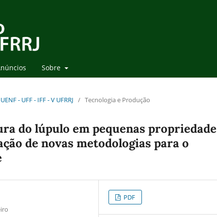
núncios
Sobre
UENF - UFF - IFF - V UFRRJ
/
Tecnologia e Produção
tura do lúpulo em pequenas propriedade
ação de novas metodologias para o
e
PDF
iro