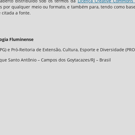
berto distribuído sob os termos da
Licença Creative Commons -
os por qualquer meio ou formato, e também para, tendo como base o
 citada a fonte.
logia Fluminense
G) e Pró-Reitoria de Extensão, Cultura, Esporte e Diversidade (PRO
que Santo Antônio – Campos dos Goytacazes/RJ – Brasil