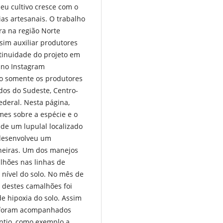
seu cultivo cresce com o
as artesanais. O trabalho
ra na região Norte
ssim auxiliar produtores
tinuidade do projeto em
 no Instagram
ão somente os produtores
dos do Sudeste, Centro-
ederal. Nesta página,
mes sobre a espécie e o
 de um lupulal localizado
 desenvolveu um
neiras. Um dos manejos
lhões nas linhas de
 nível do solo. No mês de
o destes camalhões foi
e hipoxia do solo. Assim
, foram acompanhados
ntio, como exemplo a