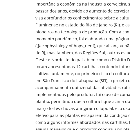
importância econômica na indústria cervejeira, 
passar dos anos, devido ao aumento de cervejari
visa aprofundar os conhecimentos sobre a cultu
Fluminense no estado do Rio de Janeiro (RJ), e a
pioneiros na tecnologia de produção. Com a con
momento pandêmico, foi elaborada uma página
(@ecophysiology.of.hops_uenf), que alcançou n
do RJ, mas também, das Regiões Sul, outros esta
Oeste e Nordeste do país, bem como o Distrito F
foram apresentadas 12 cartilhas contendo infor
cultivo. Juntamente, no primeiro ciclo da cultura
em São Francisco do Itabapoana (SFI), o projeto
acompanhamento quinzenal das atividades roti
implementados pelo produtor, foi o uso de cama
plantio, permitindo que a cultura fique acima do
março fortes chuvas atingiram o lupulal, e, o us
efetivo para as plantas escaparem da condição d
como alguns informes abordados nas cartilhas
alguns manejos que o produtor conduziu no pla