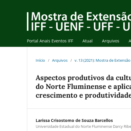
Portal Anais Eventos IFF
Atual
Arquivos
A
Início
/
Arquivos
/
v. 13 (2021): Mostra de Extensão 
Aspectos produtivos da cul
do Norte Fluminense e aplic
crescimento e produtividad
Larissa Crisostomo de Souza Barcellos
Universidade Estadual do Norte Fluminense Darcy Ribe