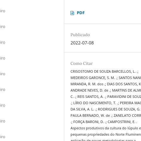
iro
PDF
iro
Publicado
iro
2022-07-08
iro
Como Citar
CRISOSTOMO DE SOUZA BARCELLOS, L. .;
iro
MEDEIROS GARONCE, S. M. .; SANTOS NANI
MIRANDA, R. M. dos .; DIAS DOS SANTOS, K.
iro
ANDRADE NEVES, D. de .; MARTINS DE ALM
C. .; REIS SANTOS, A. .; PARAVIDINI DE SOUZA
.; LÍRIO DO NASCIMENTO, T. .; PEREIRA 
iro
DA SILVA, A. L. .; RODRIGUES DE SOUZA, G. A
PAULA BERNADO, W. de .; ZANELATO CORRE
iro
.; FORÇA BARONI, D. .; CAMPOSTRINI, E. .
Aspectos produtivos da cultura do lúpulo 
pequenas propriedades do Norte Fluminen
iro
aplicação de novas metodologias para o