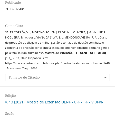
Publicado
2022-07-08
Como Citar
SALES CORRÊA, V. .; MORENO ROHEN JÚNIOR, N. .; OLIVEIRA, J. G. de .; REIS
NOGUEIRA, M. A. dos .; VIANA DA SILVA, L. .; MENDONÇA VIEIRA, R. A. . Custo
de produção da silagem de milho: gestão e tomada de decisão com base em
zootecnia de precisão consoante à escala do empreendimento pecuário gerido
pela família rural fluminense.
Mostra de Extensão IFF - UENF - UFF - UFRRJ
,
[S. l.]
, v. 13, 2022. Disponível em:
https://anais.eventos.iff.edu.br/index.php/mostradeextensao/article/view/1440
. Acesso em: 7 ago. 2026.
Fomatos de Citação
Edição
v. 13 (2021): Mostra de Extensão UENF - UFF - IFF - V UFRRJ
Seção