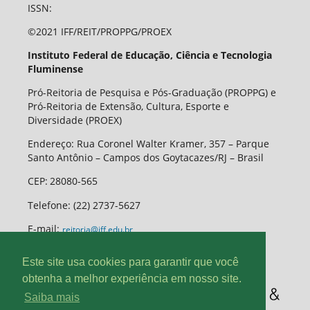
ISSN:
©2021 IFF/REIT/PROPPG/PROEX
Instituto Federal de Educação, Ciência e Tecnologia
Fluminense
Pró-Reitoria de Pesquisa e Pós-Graduação (PROPPG) e
Pró-Reitoria de Extensão, Cultura, Esporte e
Diversidade (PROEX)
Endereço: Rua Coronel Walter Kramer, 357 – Parque
Santo Antônio – Campos dos Goytacazes/RJ – Brasil
CEP
:
28080-565
Telefone:
(22) 2737-5627
E-mail:
reitoria@iff.edu.br
Este site usa cookies para garantir que você
obtenha a melhor experiência em nosso site.
Saiba mais