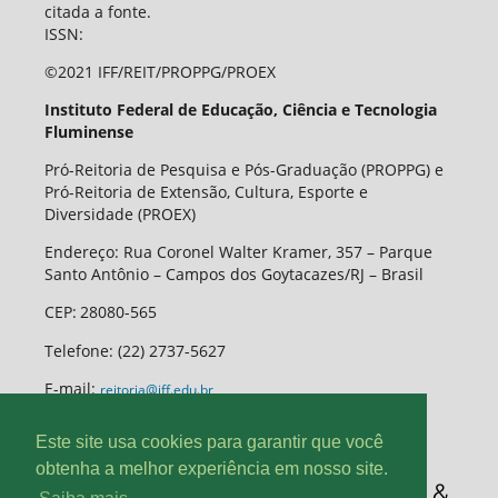
citada a fonte.
ISSN:
©2021 IFF/REIT/PROPPG/PROEX
Instituto Federal de Educação, Ciência e Tecnologia
Fluminense
Pró-Reitoria de Pesquisa e Pós-Graduação (PROPPG) e
Pró-Reitoria de Extensão, Cultura, Esporte e
Diversidade (PROEX)
Endereço: Rua Coronel Walter Kramer, 357 – Parque
Santo Antônio – Campos dos Goytacazes/RJ – Brasil
CEP
:
28080-565
Telefone:
(22) 2737-5627
E-mail:
reitoria@iff.edu.br
Este site usa cookies para garantir que você
obtenha a melhor experiência em nosso site.