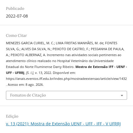
Publicado
2022-07-08
Como Citar
MENEZES GARCIA CURIEL, M. C.; LIMA FREITAS MANHÃES, M. de; FONTES
SILVA, G.; ALVES DA SILVA, N.; PEIXOTO DE CASTRO, F.; PESSANHA DE PAULA,
A.; PEIXOTO ALBERNAZ, A. Incremento nas atividades sociais pertinentes ao
atendimento clínico realizado no Hospital Veterinário da Universidade
Estadual do Norte Fluminense Darcy Ribeiro.
Mostra de Extensão IFF - UENF -
UFF - UFRRJ
,
[S. l.]
, v. 13, 2022. Disponível em:
https://anais.eventos.iff.edu.br/index.php/mostradeextensao/article/view/1432
. Acesso em: 8 ago. 2026.
Fomatos de Citação
Edição
v. 13 (2021): Mostra de Extensão UENF - UFF - IFF - V UFRRJ