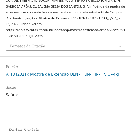
DURAND FARFÁN, A.; SOUZA TAVARES, Y. de; BENTO BARBOSA JUNIOR, L. H.;
BARBOSA ARÊAS, D.; SALEMA BESSA DOS SANTOS, B. A influência da prática de
artes marciais na saúde física e mental da comunidade estudantil de Campos -
RJ – Karatê e Jiu-Jitsu.
Mostra de Extensão IFF - UENF - UFF - UFRRJ
,
[S. l.]
, v.
13, 2022. Disponível em:
https://anais.eventos.iff.edu.br/index.php/mostradeextensao/article/view/1394
. Acesso em: 7 ago. 2026.
Fomatos de Citação
Edição
v. 13 (2021): Mostra de Extensão UENF - UFF - IFF - V UFRRJ
Seção
Saúde
Redes Sociais