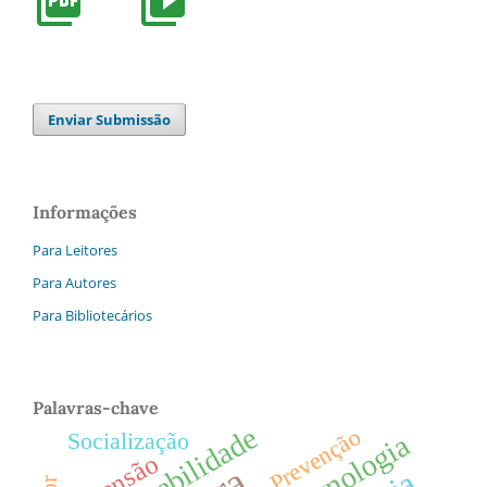
Enviar Submissão
Informações
Para Leitores
Para Autores
Para Bibliotecários
Palavras-chave
Sustentabilidade
Prevenção
Socialização
Tecnologia
Extensão