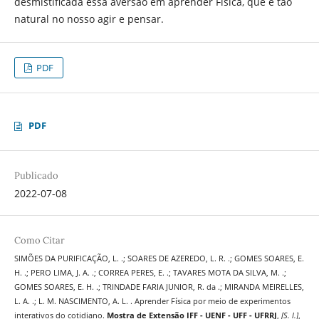
desmistificada essa aversão em aprender Física, que é tão
natural no nosso agir e pensar.
PDF
PDF
Publicado
2022-07-08
Como Citar
SIMÕES DA PURIFICAÇÃO, L. .; SOARES DE AZEREDO, L. R. .; GOMES SOARES, E.
H. .; PERO LIMA, J. A. .; CORREA PERES, E. .; TAVARES MOTA DA SILVA, M. .;
GOMES SOARES, E. H. .; TRINDADE FARIA JUNIOR, R. da .; MIRANDA MEIRELLES,
L. A. .; L. M. NASCIMENTO, A. L. . Aprender Física por meio de experimentos
interativos do cotidiano.
Mostra de Extensão IFF - UENF - UFF - UFRRJ
,
[S. l.]
,