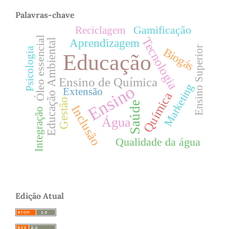
Palavras-chave
Gamificação
Reciclagem
Óleo essencial
Tecnologia
Aprendizagem
Educação Ambiental
Ensino Superior
Biogás
Psicologia
Educação
Ensino de Química
Marketing
Ensino
Extensão
Química
Gestão
Saúde
Inclusão
Integração
Água
Qualidade da água
Edição Atual