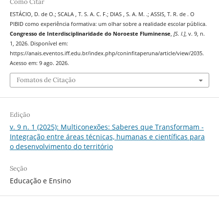
Como Citar
ESTÁCIO, D. de O.; SCALA , T. S. A. C. F.; DIAS , S. A. M. .; ASSIS, T. R. de . O
PIBID como experiência formativa: um olhar sobre a realidade escolar pública.
Congresso de Interdisciplinaridade do Noroeste Fluminense
,
[S. l.]
, v. 9, n.
1, 2026. Disponível em:
https://anais.eventos.iff.edu.br/index.php/coninfitaperuna/article/view/2035.
Acesso em: 9 ago. 2026.
Fomatos de Citação
Edição
v. 9 n. 1 (2025): Multiconexões: Saberes que Transformam -
Integração entre áreas técnicas, humanas e científicas para
o desenvolvimento do território
Seção
Educação e Ensino