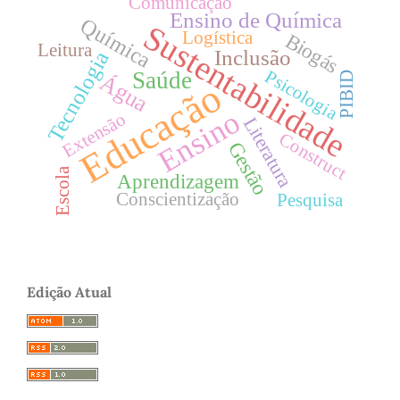
Comunicação
Ensino de Química
Química
Sustentabilidade
Logística
Biogás
Leitura
Inclusão
Tecnologia
Psicologia
Saúde
Água
PIBID
Educação
Ensino
Extensão
Literatura
Construct
Gestão
Escola
Aprendizagem
Conscientização
Pesquisa
Edição Atual