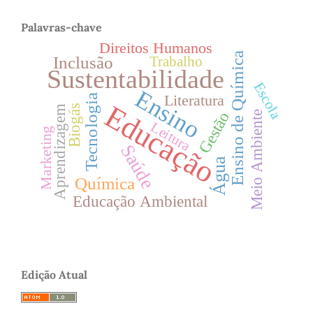
Palavras-chave
Direitos Humanos
Ensino de Química
Inclusão
Trabalho
Sustentabilidade
Escola
Ensino
Literatura
Tecnologia
Educação
Biogás
Aprendizagem
Gestão
Meio Ambiente
Leitura
Marketing
Saúde
Água
Química
Educação Ambiental
Edição Atual