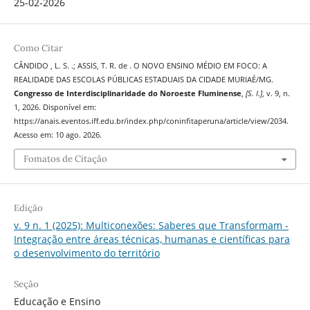
25-02-2026
Como Citar
CÂNDIDO , L. S. .; ASSIS, T. R. de . O NOVO ENSINO MÉDIO EM FOCO: A
REALIDADE DAS ESCOLAS PÚBLICAS ESTADUAIS DA CIDADE MURIAÉ/MG.
Congresso de Interdisciplinaridade do Noroeste Fluminense
,
[S. l.]
, v. 9, n.
1, 2026. Disponível em:
https://anais.eventos.iff.edu.br/index.php/coninfitaperuna/article/view/2034.
Acesso em: 10 ago. 2026.
Fomatos de Citação
Edição
v. 9 n. 1 (2025): Multiconexões: Saberes que Transformam -
Integração entre áreas técnicas, humanas e científicas para
o desenvolvimento do território
Seção
Educação e Ensino