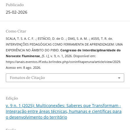
Publicado
25-02-2026
Como Citar
SCALA, T. S. A. C. F. .; ESTÁCIO, D. de O. .; DIAS, S. A. M. .; ASSIS, T. R. de.
INTERVENÇÕES PEDAGÓGICAS COMO FERRAMENTA DE APRENDIZAGEM: UMA
EXPERIÊNCIA NO ÂMBITO DO PIBID.
Congresso de Interdisciplinaridade do
Noroeste Fluminense
,
[S. l.]
, v. 9, n. 1, 2026. Disponível em:
https://anais.eventos.iff.edu.br/index.php/coninfitaperuna/article/view/2029.
Acesso em: 8 ago. 2026.
Fomatos de Citação
Edição
v. 9 n. 1 (2025): Multiconexões: Saberes que Transformam -
Integração entre áreas técnicas, humanas e científicas para
o desenvolvimento do território