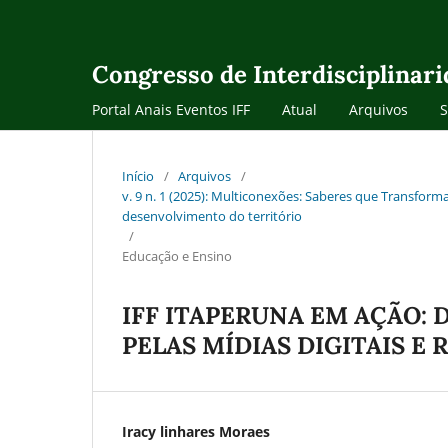
Congresso de Interdisciplinar
Portal Anais Eventos IFF
Atual
Arquivos
Início
/
Arquivos
/
v. 9 n. 1 (2025): Multiconexões: Saberes que Transforma
desenvolvimento do território
/
Educação e Ensino
IFF ITAPERUNA EM AÇÃO: 
PELAS MÍDIAS DIGITAIS E 
Iracy linhares Moraes