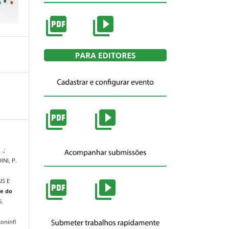
.;
INI, P.
IS E
de do
6.
coninfi