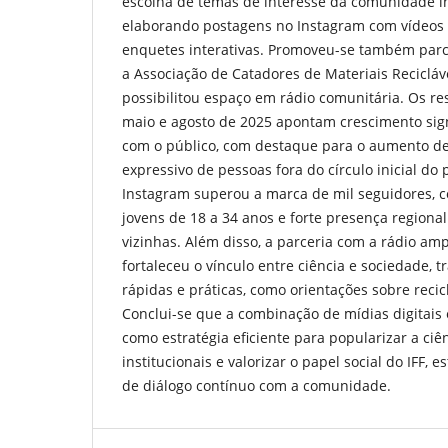
escolha de temas de interesse da comunidade int
elaborando postagens no Instagram com vídeos 
enquetes interativas. Promoveu-se também parce
a Associação de Catadores de Materiais Recicláv
possibilitou espaço em rádio comunitária. Os re
maio e agosto de 2025 apontam crescimento signi
com o público, com destaque para o aumento de
expressivo de pessoas fora do círculo inicial do p
Instagram superou a marca de mil seguidores,
jovens de 18 a 34 anos e forte presença regiona
vizinhas. Além disso, a parceria com a rádio ampl
fortaleceu o vínculo entre ciência e sociedade, 
rápidas e práticas, como orientações sobre reci
Conclui-se que a combinação de mídias digitais 
como estratégia eficiente para popularizar a ciên
institucionais e valorizar o papel social do IFF,
de diálogo contínuo com a comunidade.