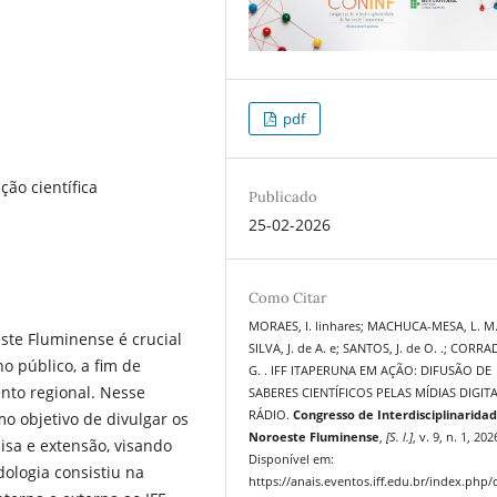
pdf
ção científica
Publicado
25-02-2026
Como Citar
MORAES, I. linhares; MACHUCA-MESA, L. M. 
ste Fluminense é crucial
SILVA, J. de A. e; SANTOS, J. de O. .; CORRAD
no público, a fim de
G. . IFF ITAPERUNA EM AÇÃO: DIFUSÃO DE
nto regional. Nesse
SABERES CIENTÍFICOS PELAS MÍDIAS DIGITA
RÁDIO.
Congresso de Interdisciplinarida
mo objetivo de divulgar os
Noroeste Fluminense
,
[S. l.]
, v. 9, n. 1, 202
isa e extensão, visando
Disponível em:
ologia consistiu na
https://anais.eventos.iff.edu.br/index.php/