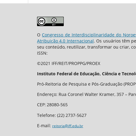
O
Congresso de Interdisciplinaridade do Noroe
Atribuição 4.0 Internacional
. Os usuários têm p
seu conteúdo, reutilizar, transformar ou criar, c
ISSN:
©2021 IFF/REIT/PROPPG/PROEX
Instituto Federal de Educação, Ciência e Tecno
Pró-Reitoria de Pesquisa e Pós-Graduação (PROPP
Endereço: Rua Coronel Walter Kramer, 357 – Par
CEP
:
28080-565
Telefone:
(22) 2737-5627
E-mail:
reitoria@iff.edu.br