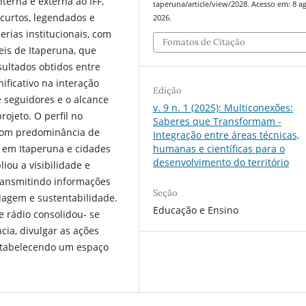
erna e externa ao IFF,
taperuna/article/view/2028. Acesso em: 8 a
curtos, legendados e
2026.
rias institucionais, com
Fomatos de Citação
eis de Itaperuna, que
sultados obtidos entre
ficativo na interação
Edição
 seguidores e o alcance
v. 9 n. 1 (2025): Multiconexões:
rojeto. O perfil no
Saberes que Transformam -
 com predominância de
Integração entre áreas técnicas,
humanas e científicas para o
l em Itaperuna e cidades
desenvolvimento do território
iou a visibilidade e
transmitindo informações
Seção
clagem e sustentabilidade.
Educação e Ensino
e rádio consolidou- se
cia, divulgar as ações
 estabelecendo um espaço