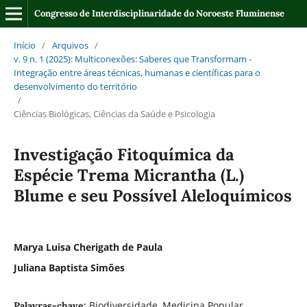
Congresso de Interdisciplinaridade do Noroeste Fluminense
Início
/
Arquivos
/
v. 9 n. 1 (2025): Multiconexões: Saberes que Transformam -
Integração entre áreas técnicas, humanas e científicas para o
desenvolvimento do território
/
Ciências Biológicas, Ciências da Saúde e Psicologia
Investigação Fitoquímica da
Espécie Trema Micrantha (L.)
Blume e seu Possível Aleloquímicos
Marya Luisa Cherigath de Paula
Juliana Baptista Simões
Biodiversidade, Medicina Popular,
Palavras-chave: