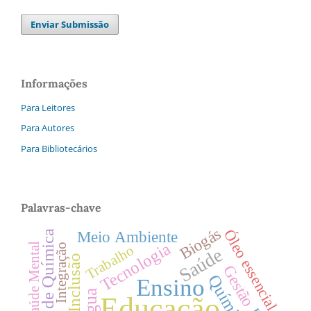
Enviar Submissão
Informações
Para Leitores
Para Autores
Para Bibliotecários
Palavras-chave
Biogás
Óleo essencial
Meio Ambiente
Ensino de Química
Tecnologia
Saúde Mental
Integração
Trabalho
Saúde
Inclusão
Gestão
Química
Ensino
Água
Educação