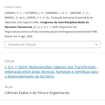
Como Citar
CEZARIO, C. C. .; COTARDO, L. P.; CARNEIRO, L. G. V. .; MACENA , C. C.;
RANGEL, G. da S.; CARMO, S. L. V. do. Produção Artesanal Sustentável de
Sabonete com Capim-Limão.
Congresso de Interdisciplinaridade do
Noroeste Fluminense
,
[S. l.]
, v. 9, n. 1, 2026. Disponível em:
https://anais.eventos.iff.edu.br/index.php/coninfitaperuna/article/view/1906.
Acesso em: 6 ago. 2026.
Fomatos de Citação
Edição
v. 9 n. 1 (2025): Multiconexões: Saberes que Transformam -
Integração entre áreas técnicas, humanas e científicas para
o desenvolvimento do território
Seção
Ciências Exatas e da Terra e Engenharias