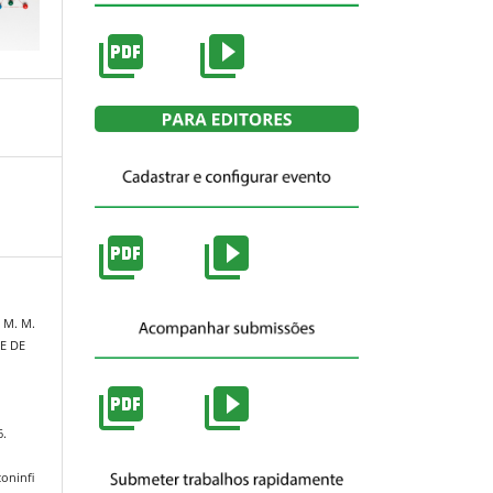
, M. M.
LE DE
6.
coninfi