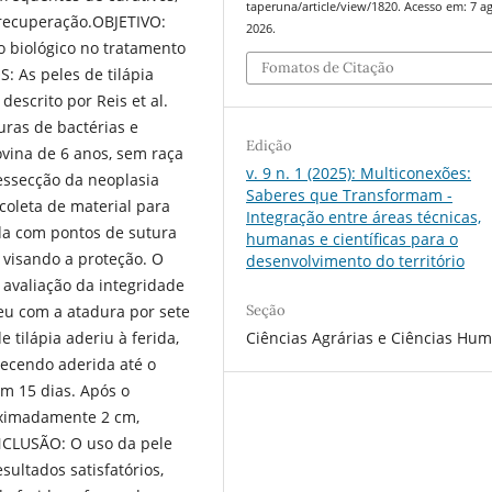
taperuna/article/view/1820. Acesso em: 7 a
 recuperação.OBJETIVO:
2026.
vo biológico no tratamento
Fomatos de Citação
 As peles de tilápia
scrito por Reis et al.
uras de bactérias e
Edição
vina de 6 anos, sem raça
v. 9 n. 1 (2025): Multiconexões:
essecção da neoplasia
Saberes que Transformam -
oleta de material para
Integração entre áreas técnicas,
xada com pontos de sutura
humanas e científicas para o
 visando a proteção. O
desenvolvimento do território
avaliação da integridade
Seção
u com a atadura por sete
Ciências Agrárias e Ciências Hu
 tilápia aderiu à ferida,
ecendo aderida até o
m 15 dias. Após o
oximadamente 2 cm,
NCLUSÃO: O uso da pele
sultados satisfatórios,