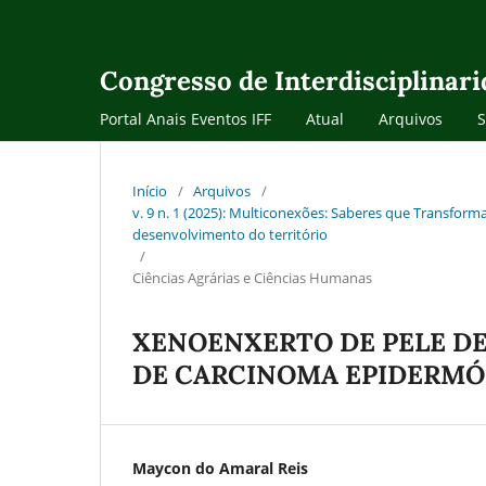
Congresso de Interdisciplinar
Portal Anais Eventos IFF
Atual
Arquivos
Início
/
Arquivos
/
v. 9 n. 1 (2025): Multiconexões: Saberes que Transforma
desenvolvimento do território
/
Ciências Agrárias e Ciências Humanas
XENOENXERTO DE PELE DE
DE CARCINOMA EPIDERMÓ
Maycon do Amaral Reis