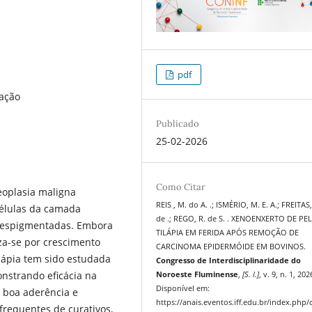
pdf
zação
Publicado
25-02-2026
Como Citar
oplasia maligna
REIS , M. do A. .; ISMÉRIO, M. E. A.; FREITAS
células da camada
de .; REGO, R. de S. . XENOENXERTO DE PE
despigmentadas. Embora
TILÁPIA EM FERIDA APÓS REMOÇÃO DE
iza-se por crescimento
CARCINOMA EPIDERMÓIDE EM BOVINOS.
tilápia tem sido estudada
Congresso de Interdisciplinaridade do
onstrando eficácia na
Noroeste Fluminense
,
[S. l.]
, v. 9, n. 1, 202
Disponível em:
e boa aderência e
https://anais.eventos.iff.edu.br/index.php/
frequentes de curativos,