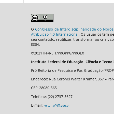
O
Congresso de Interdisciplinaridade do Noroe
Atribuição 4.0 Internacional
. Os usuários têm p
seu conteúdo, reutilizar, transformar ou criar, c
ISSN:
©2021 IFF/REIT/PROPPG/PROEX
Instituto Federal de Educação, Ciência e Tecno
Pró-Reitoria de Pesquisa e Pós-Graduação (PROPP
Endereço: Rua Coronel Walter Kramer, 357 – Par
CEP
:
28080-565
Telefone:
(22) 2737-5627
E-mail:
reitoria@iff.edu.br