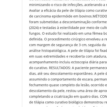
minimizando o risco de infecções, acelerando a
Avaliar a eficácia da pele de tilápia como curati
de carcinoma epidermóide em bovinos.MÉTODOS:
foram submetidas a descontaminação conforme de
(2024) e testadas à esterilidade por meio de cult
fungos. O estudo foi realizado em uma fêmea bo
definida. O procedimento cirúrgico envolveu a r
com margem de segurança de 3 cm, seguida da c
análise histopatológica. A pele de tilápia foi fi
em suas extremidades e recoberta com atadura,
acompanhamento incluiu ectoscopia diária para 
do curativo. RESULTADOS: A paciente permanece
dias, até seu descolamento espontâneo. A pele de
assumindo o comportamento de escara, perman
fechamento quase completo da lesão, ocorrido e
descolamento da pele, restou uma área de apr
completando a cicatrização em quatro dias. CO
de tilápia como curativo biológico demonstrou re