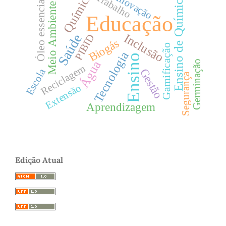
Química
Trabalho
Inovação
Ensino de Química
Óleo essencial
Meio Ambiente
Educação
Inclusão
Saúde
PIBID
Biogás
Gamificação
Tecnologia
Ensino
Água
Germinação
Reciclagem
Gestão
Escola
Segurança
Extensão
Aprendizagem
Edição Atual