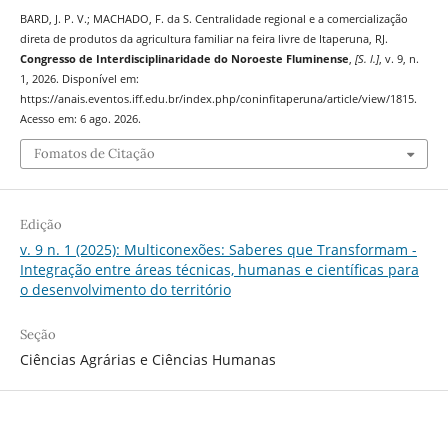
BARD, J. P. V.; MACHADO, F. da S. Centralidade regional e a comercialização
direta de produtos da agricultura familiar na feira livre de Itaperuna, RJ.
Congresso de Interdisciplinaridade do Noroeste Fluminense
,
[S. l.]
, v. 9, n.
1, 2026. Disponível em:
https://anais.eventos.iff.edu.br/index.php/coninfitaperuna/article/view/1815.
Acesso em: 6 ago. 2026.
Fomatos de Citação
Edição
v. 9 n. 1 (2025): Multiconexões: Saberes que Transformam -
Integração entre áreas técnicas, humanas e científicas para
o desenvolvimento do território
Seção
Ciências Agrárias e Ciências Humanas