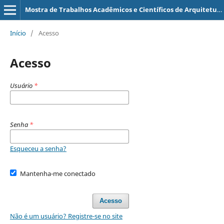
Mostra de Trabalhos Acadêmicos e Científicos de Arquitetura, Urbanismo e Tecnologias
Início
/
Acesso
Acesso
Usuário
*
Senha
*
Esqueceu a senha?
Mantenha-me conectado
Acesso
Não é um usuário? Registre-se no site