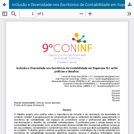
Inclusão e Diversidade nos Escritórios de Contabilidade em Itaperuna-RJ: entre práticas e desafios