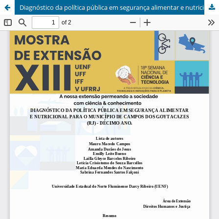
Diagnóstico da política pública em segurança alimentar e nutricional para o município de Campos dos Goytacazes (RJ) - décimo ano