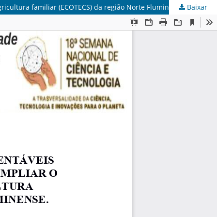
gricultura familiar (ECOTECS) da região Norte Fluminense
Baixar