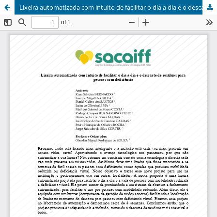
Lixeira automatizada com intuito de facilitar o dia a dia e o descarte de resíduos para pessoas com deficiência