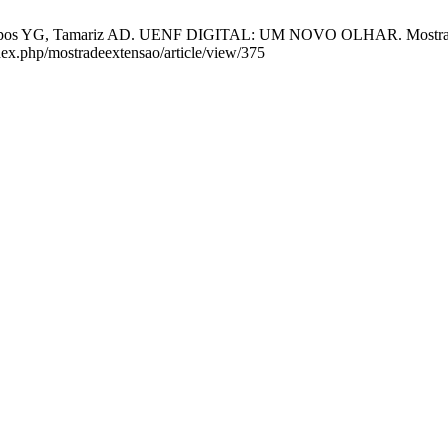
 Campos YG, Tamariz AD. UENF DIGITAL: UM NOVO OLHAR. Mostra de E
ndex.php/mostradeextensao/article/view/375