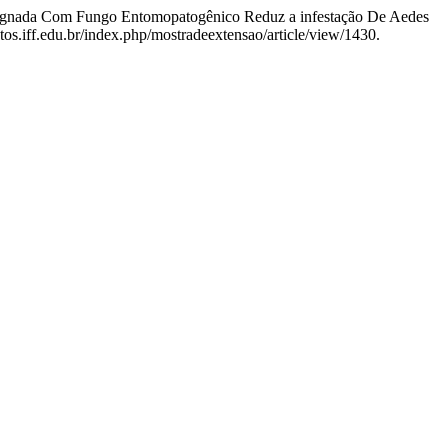
regnada Com Fungo Entomopatogênico Reduz a infestação De Aedes
tos.iff.edu.br/index.php/mostradeextensao/article/view/1430.