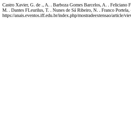
Castro Xavier, G. de ., A. . Barboza Gomes Barcelos, A. . Feliciano Fon
M. . Dantes FLeurilus, T. . Nunes de Sá Ribeiro, N. . Franco Portela, 
https://anais.eventos.iff.edu.br/index.php/mostradeextensao/article/vi