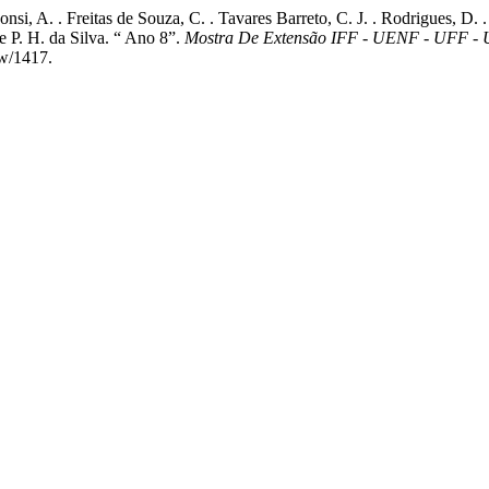
si, A. . Freitas de Souza, C. . Tavares Barreto, C. J. . Rodrigues, D. . 
e P. H. da Silva. “ Ano 8”.
Mostra De Extensão IFF - UENF - UFF -
ew/1417.