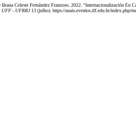
 Ileana Celeste Fernández Franzoso. 2022. “Internacionalización En C
 - UFF - UFRRJ
13 (julho). https://anais.eventos.iff.edu.br/index.php/m