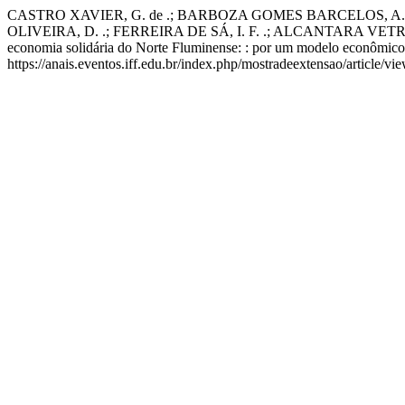
CASTRO XAVIER, G. de .; BARBOZA GOMES BARCELOS, A. .;
OLIVEIRA, D. .; FERREIRA DE SÁ, I. F. .; ALCANTARA VETRO
economia solidária do Norte Fluminense: : por um modelo econômico
https://anais.eventos.iff.edu.br/index.php/mostradeextensao/article/v