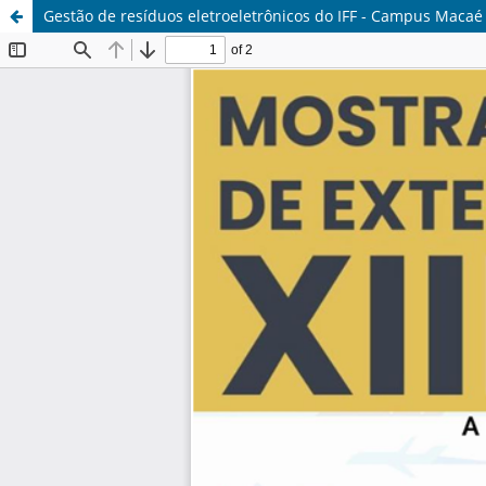
Gestão de resíduos eletroeletrônicos do IFF - Campus Macaé