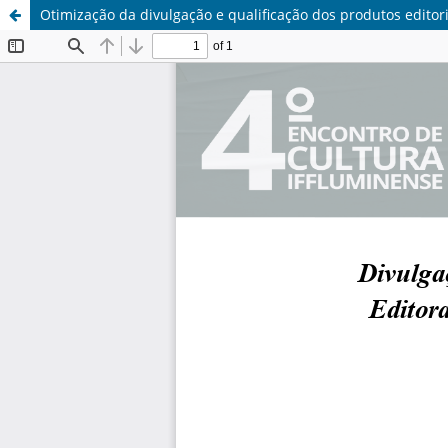
Otimização da divulgação e qualificação dos produtos editori