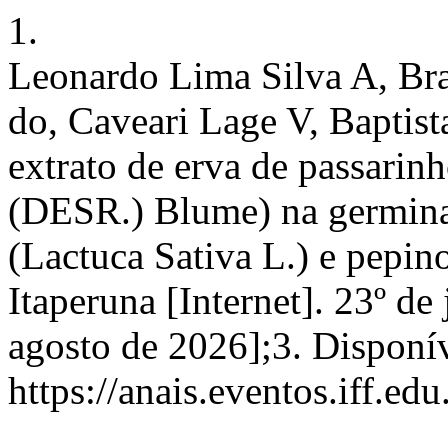
1.
Leonardo Lima Silva A, Br
do, Caveari Lage V, Baptist
extrato de erva de passarin
(DESR.) Blume) na germina
(Lactuca Sativa L.) e pepin
Itaperuna [Internet]. 23º de
agosto de 2026];3. Disponí
https://anais.eventos.iff.ed