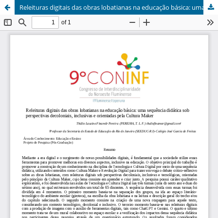
Releituras digitais das obras lobatianas na educação básica: uma sequência didática sob perspectivas decoloniais, inclusivas e orientadas pela Cultura Maker